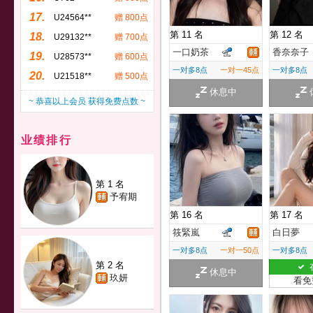
17.
U24564**
赠 800点
第 11 名
第 12 名
18.
U29132**
赠 700点
一口奶茶
香奈奈子
19.
U28573**
赠 600点
一对多8点
一对一45点
一对多8点
20.
U21518**
赠 500点
休息中
~ 恭喜以上会员 获得免费点数 ~
业绩排行
第 1 名
予宥期
第 16 名
第 17 名
筱緊嵐
白日夢
一对多8点
一对一50点
一对多8点
第 2 名
休息中
玖妍
看免