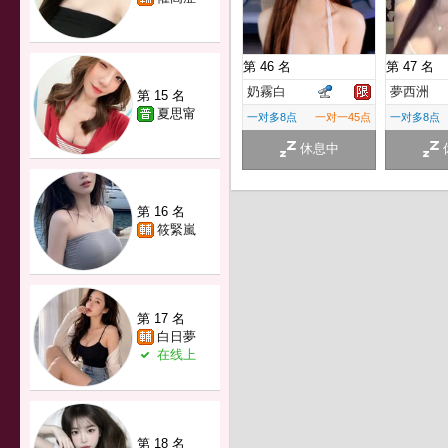
第 46 名
第 47 名
奶霧白
夢西洲
第 15 名
夏思甯
一对多8点
一对一45点
一对多8点
休息中
第 16 名
筱緊嵐
第 17 名
白日夢
在线上
第 18 名