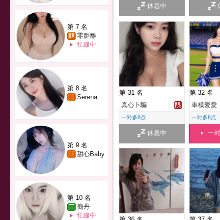
休息中
第 7 名
零距離
忙線中
第 8 名
第 31 名
第 32 名
Serena
真心卜騙
車模愛愛
一对多8点
一对多8点
休息中
一
第 9 名
甜心Baby
第 10 名
簡丹
忙線中
第 36 名
第 37 名