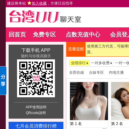
建议将本站
加入收藏
，方便日后找寻
回首页
免费专区
点数充值中心
会员登
使用第三方代充，可能導
溫馨提醒
下载手机 APP
當。
随时与你视讯聊天
业绩排行
一对多收费
一对一
全部在線
台妹专区
內地主播
APP使用說明
QRcode說明
第 1 名
第 2 名
七月会员消费排行榜