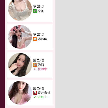
第 26 名
余笙
第 27 名
沐沐m
第 28 名
喵妞
忙線中
第 29 名
反差御姊
在线上