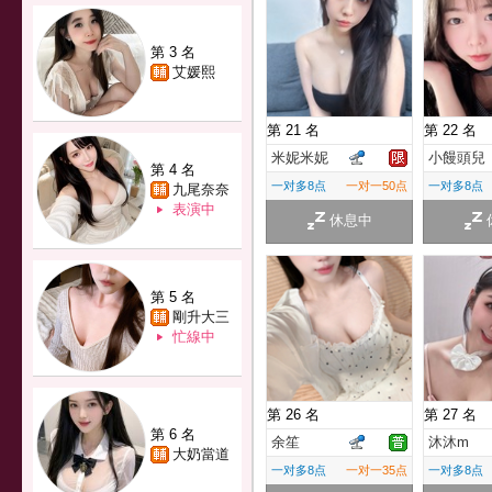
第 3 名
艾媛熙
第 21 名
第 22 名
米妮米妮
小饅頭兒
第 4 名
一对多8点
一对一50点
一对多8点
九尾奈奈
表演中
休息中
第 5 名
剛升大三
忙線中
第 26 名
第 27 名
第 6 名
余笙
沐沐m
大奶當道
一对多8点
一对一35点
一对多8点