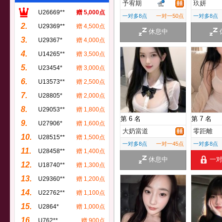
予宥期
玖妍
U26669**
赠 5,000点
一对多8点
一对一50点
一对多8点
2.
U29369**
赠 4,500点
休息中
3.
U29367*
赠 4,000点
4.
U14265**
赠 3,500点
5.
U23454*
赠 3,000点
6.
U13573**
赠 2,500点
7.
U28805*
赠 2,000点
8.
U29053**
赠 1,800点
第 6 名
第 7 名
9.
U27906*
赠 1,600点
大奶當道
零距離
10.
U28515**
赠 1,500点
一对多8点
一对一45点
一对多8点
11.
U28458**
赠 1,400点
休息中
一
12.
U18740**
赠 1,300点
13.
U29360**
赠 1,200点
14.
U22762**
赠 1,100点
15.
U2864*
赠 1,000点
16.
U762**
赠 900点