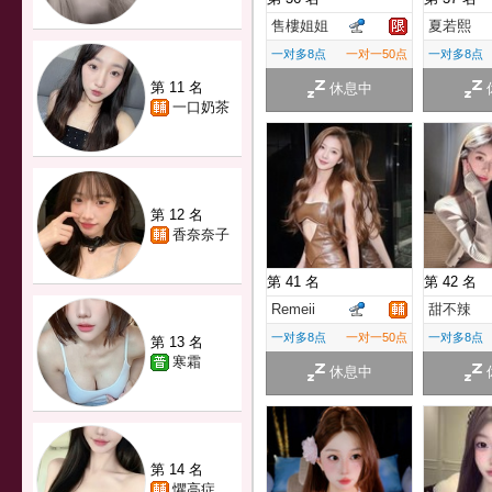
售樓姐姐
夏若熙
一对多8点
一对一50点
一对多8点
第 11 名
休息中
一口奶茶
第 12 名
香奈奈子
第 41 名
第 42 名
Remeii
甜不辣
一对多8点
一对一50点
一对多8点
第 13 名
寒霜
休息中
第 14 名
懼高症